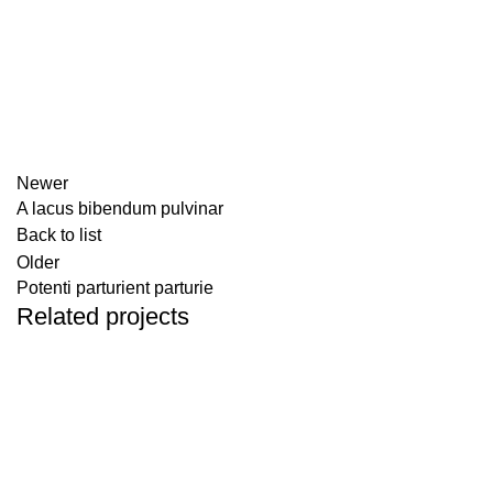
Newer
A lacus bibendum pulvinar
Back to list
Older
Potenti parturient parturie
Related projects
Decor
Et vestibulum quis a suspendisse