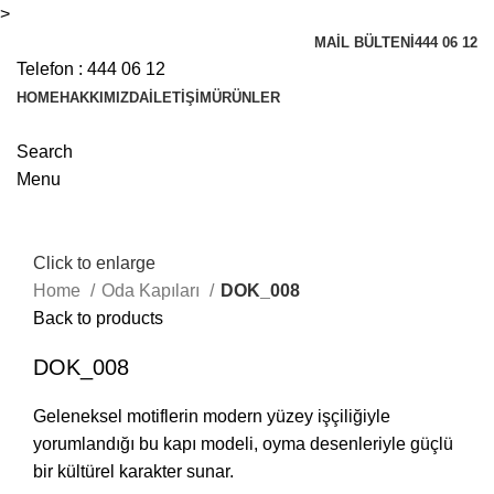
>
MAIL BÜLTENI
444 06 12
Telefon :
444 06 12
HOME
HAKKIMIZDA
İLETIŞIM
ÜRÜNLER
Search
Menu
Click to enlarge
Home
Oda Kapıları
DOK_008
Back to products
DOK_008
Geleneksel motiflerin modern yüzey işçiliğiyle
yorumlandığı bu kapı modeli, oyma desenleriyle güçlü
bir kültürel karakter sunar.