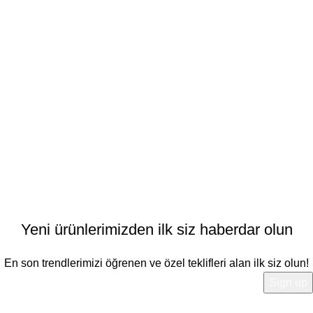
Oda Kapıları
Kilit Sistemleri
Aksesuarlar
Menu
İletişim
Hakkımızda
Blog
Powered by Sarpani
Yeni ürünlerimizden ilk siz haberdar olun
En son trendlerimizi öğrenen ve özel teklifleri alan ilk siz olun!
Gizlilik Politikası
içeriğimize buradan ulaşabilirsiniz