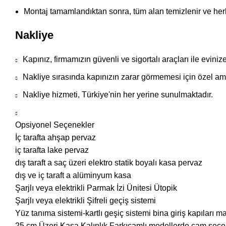
Montaj tamamlandıktan sonra, tüm alan temizlenir ve herh
Nakliye
Kapınız, firmamızın güvenli ve sigortalı araçları ile evinize 
Nakliye sırasında kapınızın zarar görmemesi için özel amba
Nakliye hizmeti, Türkiye'nin her yerine sunulmaktadır.
Opsiyonel Seçenekler
İç tarafta ahşap pervaz
iç tarafta lake pervaz
dış taraft a saç üzeri elektro statik boyalı kasa pervaz
dış ve iç taraft a alüminyum kasa
Şarjlı veya elektrikli Parmak İzi Ünitesi Ütopik
Şarjlı veya elektrikli Şifreli geçiş sistemi
Yüz tanıma sistemi-kartlı geşiç sistemi bina giriş kapıları man
25 cm Üzeri Kasa Kalınlık Farkıcamlı modellerde cam seçen