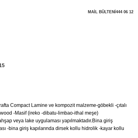
MAIL BÜLTENI
444 06 12
15
arafta Compact Lamine ve kompozit malzeme-göbekli -çıtalı
lywood -Masif (ireko -dibatu-limbao-ithal meşe)
i ahşap veya lake uygulaması yapılmaktadır.Bina giriş
 -bina giriş kapılarında dirsek kollu hidrolik -kayar kollu