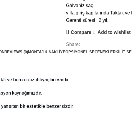
Galvaniz saç
villa giriş kapılarında Taktak v
Garanti süresi : 2 yıl.
Compare
Add to wishlist
Share:
ON
REVIEWS (0)
MONTAJ & NAKLIYE
OPSIYONEL SEÇENEKLER
KILIT S
lı ve benzersiz ihtiyaçları vardır.
vasyon kaynağımızdır.
 yansıtan bir estetikle benzersizdir.