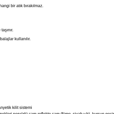
angi bir atık bırakılmaz.
taşınır.
lajlar kullanılır.
yetik kilit sistemi
ekleri nervürlü cam-reflekte cam (füme ,siyah v.b) -kurşun geç