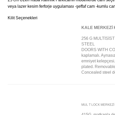
veya lazer kesim ferforje uygulaması -şeffaf cam -kumlu ca
Kilit Seçenekleri
KALE MERKEZİ K
256 G MULTİSİS
STEEL
DOORS WITH CONCE
kaplamalı. Aynasız
emniyet kelepçesi.
plated. Removable 
Concealed steel d
MUL T LOCK MERKEZİ K
415G, matkapla del