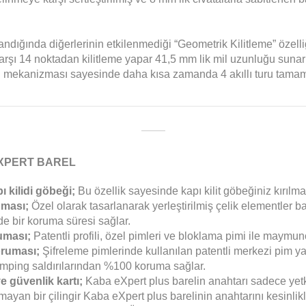
landığında diğerlerinin etkilenmediği “Geometrik Kilitleme” özelli
karşı 14 noktadan kilitleme yapar 41,5 mm lik mil uzunluğu sunar
li mekanizması sayesinde daha kısa zamanda 4 akıllı turu tamaml
XPERT BAREL
pı kilidi göbeği;
Bu özellik sayesinde kapı kilit göbeğiniz kırılma
uması;
Özel olarak tasarlanarak yerleştirilmiş çelik elementler b
de bir koruma süresi sağlar.
uması;
Patentli profili, özel pimleri ve bloklama pimi ile maymun
ruması;
Şifreleme pimlerinde kullanılan patentli merkezi pim ya
umping saldırılarından %100 koruma sağlar.
ve güvenlik kartı;
Kaba eXpert plus barelin anahtarı sadece yetki
lmayan bir çilingir Kaba eXpert plus barelinin anahtarını kesinl