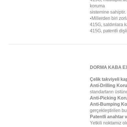
koruma
sistemine sahiptir.
•Millerden biri zor
415G, saldırılara 
415G, patentli diş
DORMA KABA E
Çelik takviyeli ka
Anti-Drilling Kor
standartarın üstün
Anti-Picking Kor
Anti-Bumping Ko
gerçekleştirilen b
Patentli anahtar 
Yetkili noktamız o