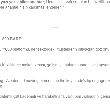
 yazı yazılabilen anahtar;
Ücretsiz olarak sunulan bu özellik sa
iyle anahtarınızın karışması engellenir
L 800 BAREL
800 platformu, her sektördeki müşterilerin ihtiyaçları göz önü
 üçlü kilitleme mekanizması, gelişmiş anahtar kontrolü ve kapsam
g - A patented moving element on the key blade's tip engages wit
ng
tentli Çift kademeli ve hareketli alfa yaylı pim , silindirin içeri