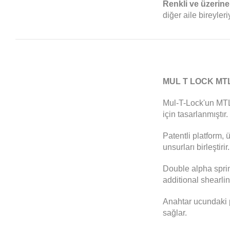
Renkli ve üzerine
diğer aile bireyler
MUL T LOCK MT
Mul-T-Lock'un MTL™
için tasarlanmıştır.
Patentli platform,
unsurları birleştirir.
Double alpha sprin
additional shearli
Anahtar ucundaki pa
sağlar.