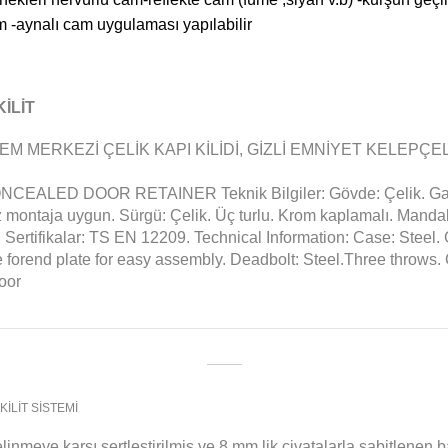
m -aynalı cam uygulaması yapılabilir
İLİT
TEM MERKEZİ ÇELİK KAPI KİLİDİ, GİZLİ EMNİYET KELEP
ALED DOOR RETAINER Teknik Bilgiler: Gövde: Çelik. Galvani
 montaja uygun. Sürgü: Çelik. Üç turlu. Krom kaplamalı. Mandal:
 Sertifikalar: TS EN 12209. Technical Information: Case: Steel.
forend plate for easy assembly. Deadbolt: Steel.Three throws.
oor
İLİT SİSTEMİ
inmeye karşı sertleştirilmiş ve 8 mm lik civatalarla sabitlenen b